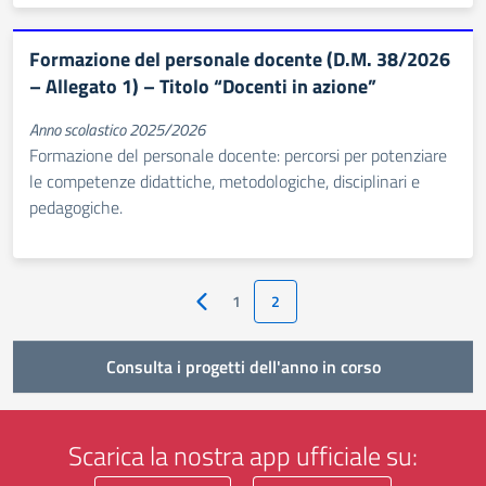
Formazione del personale docente (D.M. 38/2026
– Allegato 1) – Titolo “Docenti in azione”
Anno scolastico 2025/2026
Formazione del personale docente: percorsi per potenziare
le competenze didattiche, metodologiche, disciplinari e
pedagogiche.
1
2
Pagina precedente
Consulta i progetti dell'anno in corso
Scarica la nostra app ufficiale su: