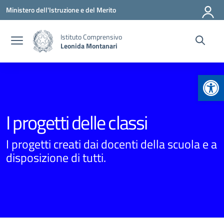
Vai ai contenuti
Vai al menu di navigazione
Vai al footer
Ministero dell'Istruzione e del Merito
Istituto Comprensivo
Leonida Montanari
Apr
I progetti delle classi
I progetti creati dai docenti della scuola e a
disposizione di tutti.