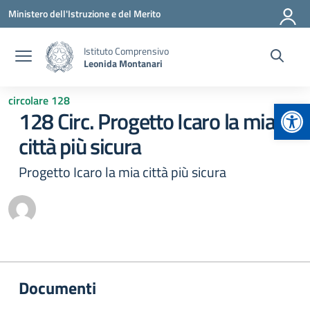
Vai ai contenuti
Vai al menu di navigazione
Vai al footer
Ministero dell'Istruzione e del Merito
Istituto Comprensivo
Leonida Montanari
circolare 128
Apr
128 Circ. Progetto Icaro la mia
città più sicura
Progetto Icaro la mia città più sicura
Documenti