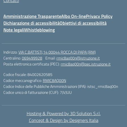
Contatti
Amministrazione Trasparente
Albo On-line
Privacy Policy
Dichiarazione di accessibilità
Obiettivi di accessibilità
Note legali
Whistleblowing
Indirizzo:
VIA C.BATTISTI,14 00044 ROCCA DI PAPA (RM)
Centralino:
069499928
Email:
rmic8aq00n@istruzione.it
Posta elettronica certificata (PEC):
rmic8aq00n@pec.istruzione.it
Codice fiscale: 84002620585
Codice meccanografico:
RMIC8AQ00N
Codice Indice delle Pubbliche Amministrazioni (IPA): istsc_rmic8aq00n
Codice unico di fatturazione (CUF): 7JVJUU
Hosting & Powered by 3D Solution S.r.l.
Concept & Design by Designers Italia