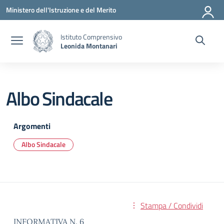
Vai ai contenuti
Vai al menu di navigazione
Vai al footer
Ministero dell'Istruzione e del Merito
Istituto Comprensivo
Leonida Montanari
Albo Sindacale
Argomenti
Albo Sindacale
Stampa / Condividi
INFORMATIVA N. 6