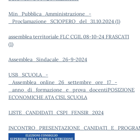
Min_Pubblica_Amministrazione_-
_Proclamazione_SCIOPERO_del_31.10.2024 (1)
assemblea territoriale FLC CGIL 08-10-24 FRASCATI
(1)
Assemblea_Sindacale_26-9-2024
USB_SCUOLA_-
_Assemblea_online_26_settembre_ore_17_-
_anno_di_formazione_e_prova_docenti
POSIZIONE
ECONOMICHE ATA CISL SCUOLA
LISTE_CANDIDATI_CSPI_FENSIR_2024
INCONTRO_PRESENTAZIONE_CANIDATI_E_PROGR