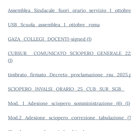
Assemblea_Sindacale_fuori_orario_servizio_1_otto
USB_Scuola_assemblea_1_ottobre_roma
GAZA_COLLEGI_DOCENTI-signed (1)
CUBSUR__COMUNICATO_SCIOPERO_GENERALE_22
(1)
timbrato_firmato_Decreto_proclamazione_rsu_2025.p
SCIOPERO_INVALSI_ORARIO_25_CUB_SUR_SGB_
Mod._1_Adesione_sciopero_somministrazione_(6)_(1)
Mod.2_Adesione_sciopero_correzione_tabulazione_(7)