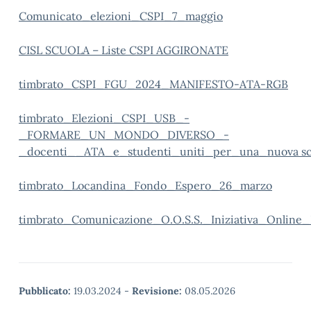
Comunicato_elezioni_CSPI_7_maggio
CISL SCUOLA – Liste CSPI AGGIRONATE
timbrato_CSPI_FGU_2024_MANIFESTO-ATA-RGB
timbrato_Elezioni_CSPI_USB_-
_FORMARE_UN_MONDO_DIVERSO_-
_docenti__ATA_e_studenti_uniti_per_una_nuova scuo
timbrato_Locandina_Fondo_Espero_26_marzo
timbrato_Comunicazione_O.O.S.S._Iniziativa_Onlin
Pubblicato:
19.03.2024
-
Revisione:
08.05.2026