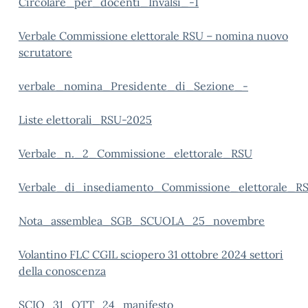
Circolare_per_docenti_Invalsi_-1
Verbale Commissione elettorale RSU – nomina nuovo
scrutatore
verbale_nomina_Presidente_di_Sezione_-
Liste elettorali_RSU-2025
Verbale_n._2_Commissione_elettorale_RSU
Verbale_di_insediamento_Commissione_elettorale_R
Nota_assemblea_SGB_SCUOLA_25_novembre
Volantino FLC CGIL sciopero 31 ottobre 2024 settori
della conoscenza
SCIO_31_OTT_24_manifesto