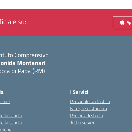
iciale su:
App
tituto Comprensivo
eonida Montanari
occa di Papa (RM)
la
I Servizi
zione
Personale scolastico
Famiglie e studenti
della scuola
Percorsi di studio
della scuola
Tutti i servizi
azione