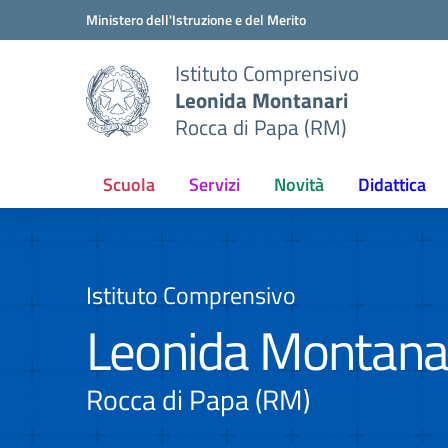
Vai ai contenuti
Vai al menu di navigazione
Vai al footer
Ministero dell'Istruzione e del Merito
Istituto Comprensivo
Leonida Montanari
Rocca di Papa (RM)
Scuola
Servizi
Novità
Didattica
Istituto Comprensivo
Leonida Montana
Rocca di Papa (RM)