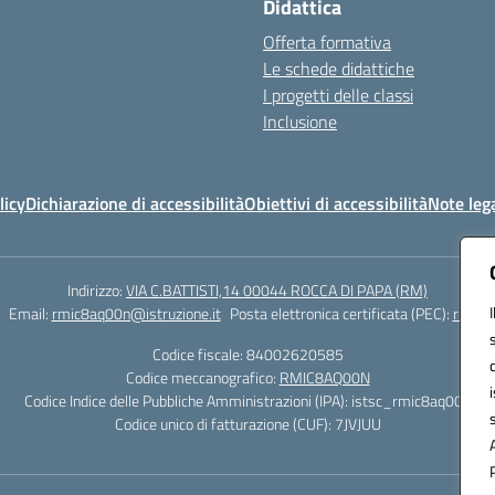
Didattica
Offerta formativa
Le schede didattiche
I progetti delle classi
Inclusione
licy
Dichiarazione di accessibilità
Obiettivi di accessibilità
Note lega
Indirizzo:
VIA C.BATTISTI,14 00044 ROCCA DI PAPA (RM)
Email:
rmic8aq00n@istruzione.it
Posta elettronica certificata (PEC):
rmic8a
Codice fiscale: 84002620585
Codice meccanografico:
RMIC8AQ00N
Codice Indice delle Pubbliche Amministrazioni (IPA): istsc_rmic8aq00n
Codice unico di fatturazione (CUF): 7JVJUU