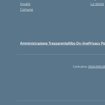
Invalsi
La storia
Comune
Amministrazione Trasparente
Albo On-line
Privacy Po
Centralino:
069499928