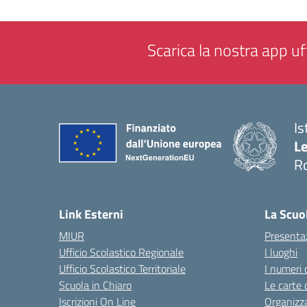
Scarica la nostra app uff
Is
L
R
Link Esterni
La Scuo
MIUR
Presenta
Ufficio Scolastico Regionale
I luoghi
Ufficio Scolastico Territoriale
I numeri 
Scuola in Chiaro
Le carte 
Iscrizioni On Line
Organizz