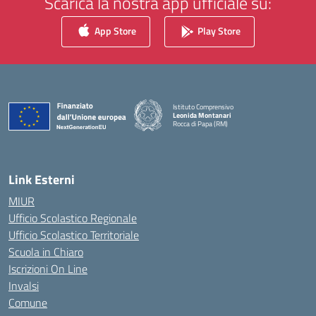
Scarica la nostra app ufficiale su:
App Store
Play Store
Istituto Comprensivo
Leonida Montanari
Rocca di Papa (RM)
— Visita la pagina iniziale della scuola
Link Esterni
MIUR
Ufficio Scolastico Regionale
Ufficio Scolastico Territoriale
Scuola in Chiaro
Iscrizioni On Line
Invalsi
Comune