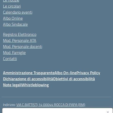
Le notizie
Le circolari
Calendario eventi
Albo Online
Albo Sindacale
Registro Elettronico
Mod. Personale ATA
Mod. Personale docenti
Mod. Famiglie
Contatti
Amministrazione Trasparente
Albo On-line
Privacy Policy
Dichiarazione di accessibilità
Obiettivi di accessibilità
Note legali
Whistleblowing
Indirizzo:
VIA C.BATTISTI,14 00044 ROCCA DI PAPA (RM)
Centralino:
069499928
Email:
rmic8aq00n@istruzione.it