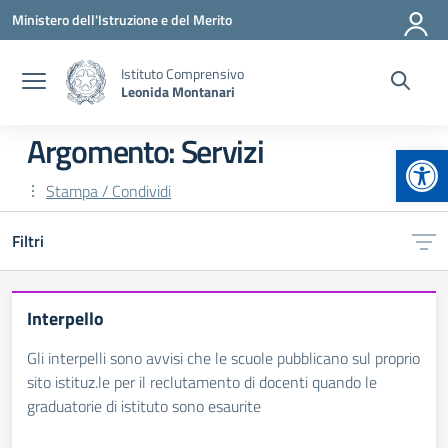
Vai ai contenuti
Vai al menu di navigazione
Vai al footer
Ministero dell'Istruzione e del Merito
Istituto Comprensivo
Leonida Montanari
Argomento: Servizi
Apr
Stampa / Condividi
Filtri
Interpello
Gli interpelli sono avvisi che le scuole pubblicano sul proprio
sito istituz.le per il reclutamento di docenti quando le
graduatorie di istituto sono esaurite