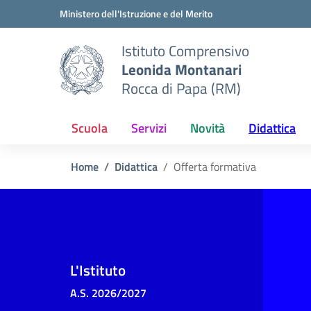
Vai ai contenuti
Vai al menu di navigazione
Vai al footer
Ministero dell'Istruzione e del Merito
Istituto Comprensivo
Leonida Montanari
Rocca di Papa (RM)
Scuola
Servizi
Novità
Didattica
Home
Didattica
Offerta formativa
L'Istituto
A.S. 2026/2027