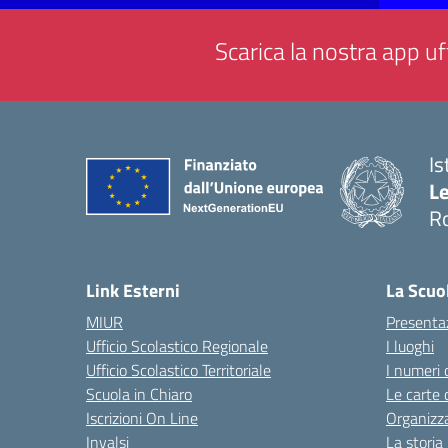
Scarica la nostra app uff
Is
L
R
— 
Link Esterni
La Scuo
MIUR
Presenta
Ufficio Scolastico Regionale
I luoghi
Ufficio Scolastico Territoriale
I numeri 
Scuola in Chiaro
Le carte 
Iscrizioni On Line
Organizz
Invalsi
La storia