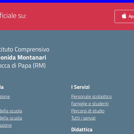
iciale su:
App
tituto Comprensivo
eonida Montanari
occa di Papa (RM)
Visita la pagina iniziale della scuola
la
I Servizi
zione
Personale scolastico
Famiglie e studenti
della scuola
Percorsi di studio
della scuola
Tutti i servizi
azione
Didattica