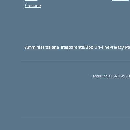
Comune
Amministrazione Trasparente
Albo On-line
Privacy Po
Centralino:
069499928