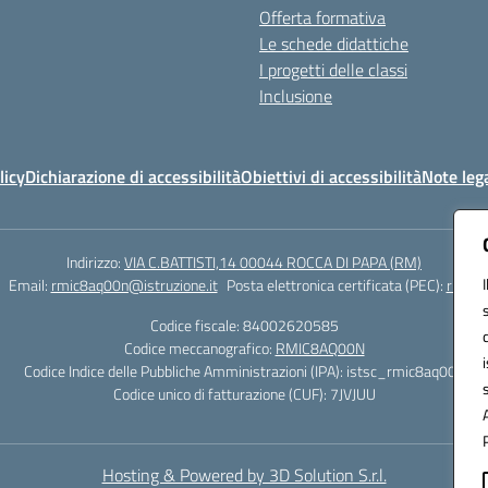
Offerta formativa
Le schede didattiche
I progetti delle classi
Inclusione
licy
Dichiarazione di accessibilità
Obiettivi di accessibilità
Note lega
Indirizzo:
VIA C.BATTISTI,14 00044 ROCCA DI PAPA (RM)
Email:
rmic8aq00n@istruzione.it
Posta elettronica certificata (PEC):
rmic8a
Codice fiscale: 84002620585
Codice meccanografico:
RMIC8AQ00N
Codice Indice delle Pubbliche Amministrazioni (IPA): istsc_rmic8aq00n
Codice unico di fatturazione (CUF): 7JVJUU
Hosting & Powered by 3D Solution S.r.l.