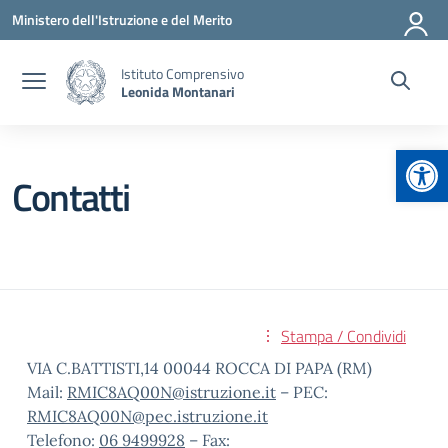
Vai ai contenuti
Vai al menu di navigazione
Vai al footer
Ministero dell'Istruzione e del Merito
Istituto Comprensivo
Leonida Montanari
Apr
Contatti
Stampa / Condividi
VIA C.BATTISTI,14 00044 ROCCA DI PAPA (RM)
Mail:
RMIC8AQ00N@istruzione.it
– PEC:
RMIC8AQ00N@pec.istruzione.it
Telefono:
06 9499928
– Fax: