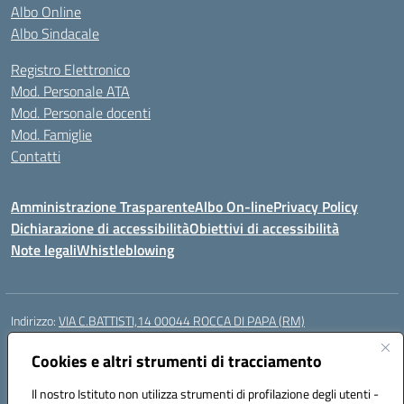
Albo Online
Albo Sindacale
Registro Elettronico
Mod. Personale ATA
Mod. Personale docenti
Mod. Famiglie
Contatti
Amministrazione Trasparente
Albo On-line
Privacy Policy
Dichiarazione di accessibilità
Obiettivi di accessibilità
Note legali
Whistleblowing
Indirizzo:
VIA C.BATTISTI,14 00044 ROCCA DI PAPA (RM)
Centralino:
069499928
Email:
rmic8aq00n@istruzione.it
Posta elettronica certificata (PEC):
Cookies e altri strumenti di tracciamento
rmic8aq00n@pec.istruzione.it
Codice fiscale: 84002620585
Il nostro Istituto non utilizza strumenti di profilazione degli utenti -