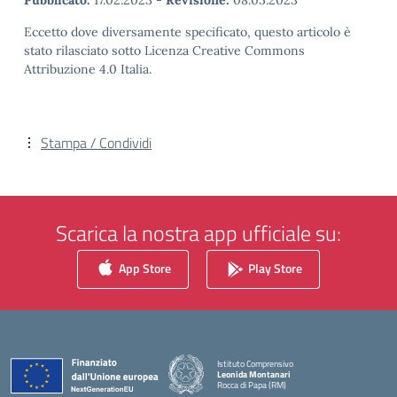
Pubblicato:
17.02.2023
-
Revisione:
08.05.2023
Eccetto dove diversamente specificato, questo articolo è
stato rilasciato sotto Licenza Creative Commons
Attribuzione 4.0 Italia.
Stampa / Condividi
Scarica la nostra app ufficiale su:
App Store
Play Store
Istituto Comprensivo
Leonida Montanari
Rocca di Papa (RM)
— Visita la pagina iniziale della scuola