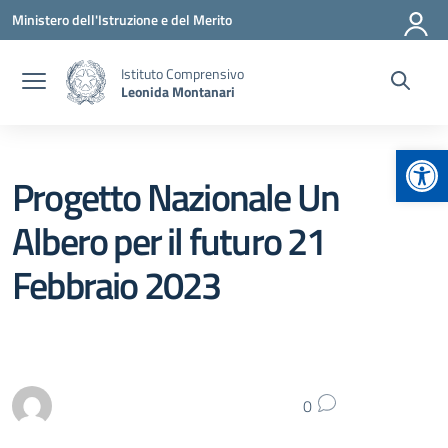
Vai ai contenuti
Vai al menu di navigazione
Vai al footer
Ministero dell'Istruzione e del Merito
Istituto Comprensivo
Leonida Montanari
Apr
Progetto Nazionale Un
Albero per il futuro 21
Febbraio 2023
0