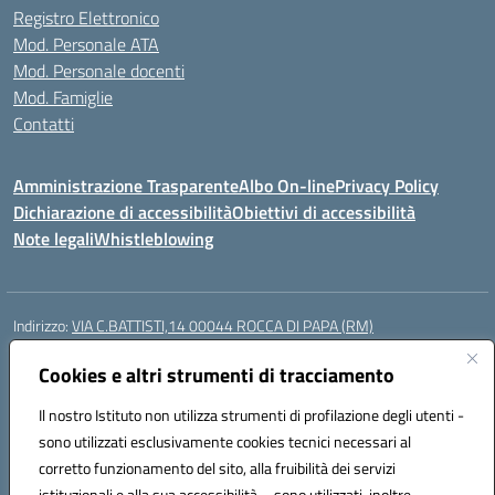
Registro Elettronico
Mod. Personale ATA
Mod. Personale docenti
Mod. Famiglie
Contatti
Amministrazione Trasparente
Albo On-line
Privacy Policy
Dichiarazione di accessibilità
Obiettivi di accessibilità
Note legali
Whistleblowing
Indirizzo:
VIA C.BATTISTI,14 00044 ROCCA DI PAPA (RM)
Centralino:
069499928
Email:
rmic8aq00n@istruzione.it
Posta elettronica certificata (PEC):
Cookies e altri strumenti di tracciamento
rmic8aq00n@pec.istruzione.it
Codice fiscale: 84002620585
Il nostro Istituto non utilizza strumenti di profilazione degli utenti -
Codice meccanografico:
RMIC8AQ00N
sono utilizzati esclusivamente cookies tecnici necessari al
Codice Indice delle Pubbliche Amministrazioni (IPA): istsc_rmic8aq00n
corretto funzionamento del sito, alla fruibilità dei servizi
Codice unico di fatturazione (CUF): 7JVJUU
istituzionali e alla sua accessibilità – sono utilizzati, inoltre,