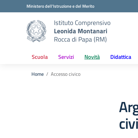
Vai ai contenuti
Vai al menu di navigazione
Vai al footer
Ministero dell'Istruzione e del Merito
Istituto Comprensivo
Leonida Montanari
Rocca di Papa (RM)
Scuola
Servizi
Novità
Didattica
Home
Accesso civico
Ar
civ