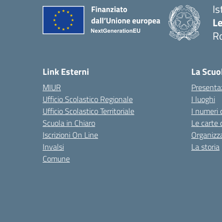
Is
L
R
— 
Link Esterni
La Scuo
MIUR
Presenta
Ufficio Scolastico Regionale
I luoghi
Ufficio Scolastico Territoriale
I numeri 
Scuola in Chiaro
Le carte 
Iscrizioni On Line
Organizz
Invalsi
La storia
Comune