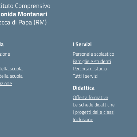
tituto Comprensivo
eonida Montanari
occa di Papa (RM)
Visita la pagina iniziale della scuola
la
I Servizi
zione
Personale scolastico
Famiglie e studenti
della scuola
Percorsi di studio
della scuola
Tutti i servizi
azione
Didattica
Offerta formativa
Le schede didattiche
I progetti delle classi
Inclusione