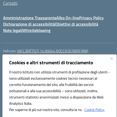
Contatti
Amministrazione Trasparente
Albo On-line
Privacy Policy
Dichiarazione di accessibilità
Obiettivi di accessibilità
Note legali
Whistleblowing
Indirizzo:
VIA C.BATTISTI,14 00044 ROCCA DI PAPA (RM)
Centralino:
069499928
Email:
rmic8aq00n@istruzione.it
Posta elettronica certificata (PEC):
Cookies e altri strumenti di tracciamento
rmic8aq00n@pec.istruzione.it
Codice fiscale: 84002620585
Il nostro Istituto non utilizza strumenti di profilazione degli utenti -
Codice meccanografico:
RMIC8AQ00N
sono utilizzati esclusivamente cookies tecnici necessari al
Codice Indice delle Pubbliche Amministrazioni (IPA): istsc_rmic8aq00n
corretto funzionamento del sito, alla fruibilità dei servizi
Codice unico di fatturazione (CUF): 7JVJUU
istituzionali e alla sua accessibilità – sono utilizzati, inoltre,
strumenti statistici anonimizzati messi a disposizione da Web
Analytics Italia.
Hosting & Powered by 3D Solution S.r.l.
Per saperne di più sul nostro sito, consulta la ns.
Cookie Policy.
Concept & Design by Designers Italia