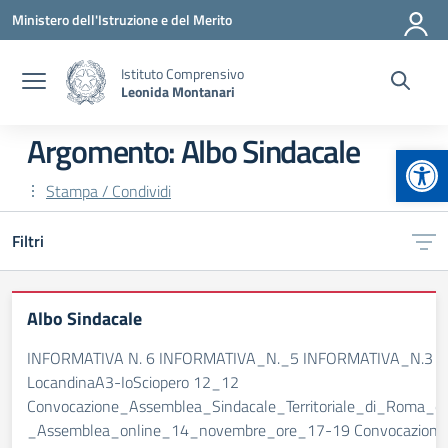
Vai ai contenuti
Vai al menu di navigazione
Vai al footer
Ministero dell'Istruzione e del Merito
Istituto Comprensivo
Leonida Montanari
Argomento: Albo Sindacale
Apr
Stampa / Condividi
Filtri
Albo Sindacale
INFORMATIVA N. 6 INFORMATIVA_N._5 INFORMATIVA_N.3 m_p
LocandinaA3-IoSciopero 12_12
Convocazione_Assemblea_Sindacale_Territoriale_di_Roma_e
_Assemblea_online_14_novembre_ore_17-19 Convocazione a