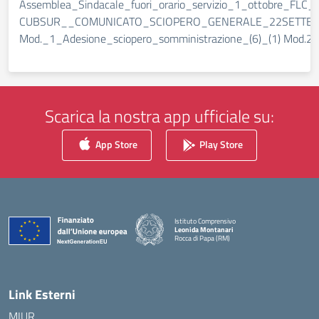
Assemblea_Sindacale_fuori_orario_servizio_1_ottobre_FL
CUBSUR__COMUNICATO_SCIOPERO_GENERALE_22SETTEMBRE2
Mod._1_Adesione_sciopero_somministrazione_(6)_(1) Mod.2_Ad
Scarica la nostra app ufficiale su:
App Store
Play Store
Istituto Comprensivo
Leonida Montanari
Rocca di Papa (RM)
— Visita la pagina iniziale della scuola
Link Esterni
MIUR