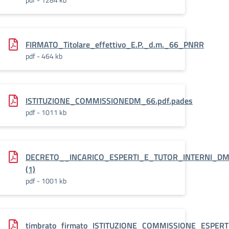
MANAGER__DM
FIRMATO_Titolare_effettivo_E.P._d.m._66_PNRR
pdf - 464 kb
ISTITUZIONE_COMMISSIONEDM_66.pdf.pades
pdf - 1011 kb
esperto_e_tutor_DM_66
DECRETO__INCARICO_ESPERTI_E_TUTOR_INTERNI_DM_
(1)
pdf - 1001 kb
igitale.pdf.pades
timbrato_firmato_ISTITUZIONE_COMMISSIONE_ESPER