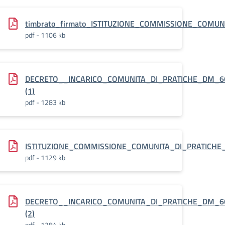
E_DM66_03_04_24.pdf.pades
timbrato_firmato_ISTITUZIONE_COMMISSIONE_COMUN
pdf - 1106 kb
DECRETO__INCARICO_COMUNITA_DI_PRATICHE_DM_66
(1)
pdf - 1283 kb
COMUNITA_DI_PRATICHE_DM66.pdf.pades
ISTITUZIONE_COMMISSIONE_COMUNITA_DI_PRATICHE_D
pdf - 1129 kb
i_lavoro_DM_66
DECRETO__INCARICO_COMUNITA_DI_PRATICHE_DM_66
(2)
pdf - 1284 kb