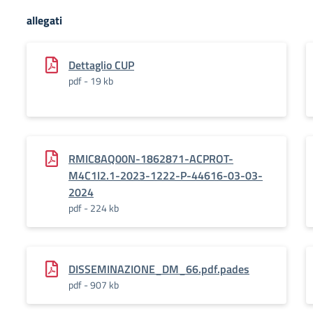
allegati
Dettaglio CUP
pdf - 19 kb
RMIC8AQ00N-1862871-ACPROT-
M4C1I2.1-2023-1222-P-44616-03-03-
2024
pdf - 224 kb
DISSEMINAZIONE_DM_66.pdf.pades
pdf - 907 kb