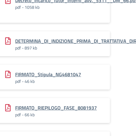
Decreto_Incarico_Tutor_Interni_avv._5311__DM_66.pd
pdf - 1058 kb
DETERMINA_DI_INDIZIONE_PRIMA_DI_TRATTATIVA_DIR
pdf - 897 kb
A_DIRETTA_DM_66.pdf.pades
FIRMATO_Stipula_NG4681047
pdf - 46 kb
66.pdf.pades
FIRMATO_RIEPILOGO_FASE_8081937
pdf - 66 kb