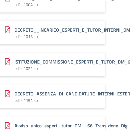
pdf - 1004 kb
DECRETO__INCARICO_ESPERTI_E_TUTOR_INTERNI_DM_
pdf - 1013 kb
e_Dig_9_2024.Corsi.pades
ISTITUZIONE_COMMISSIONE_ESPERTI_E_TUTOR_DM_66
pdf - 1021 kb
DECRETO_ASSENZA_DI_CANDIDATURE_INTERNI_ESTERN
pdf - 1194 kb
I_DM_66_Corsi_prot.4812.pdf.pades
Avviso_unico_esperti_tutor_DM__66_Transizione_Dig