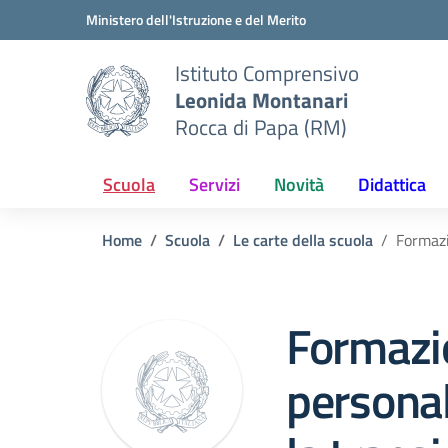
Vai ai contenuti
Vai al menu di navigazione
Vai al footer
Ministero dell'Istruzione e del Merito
Istituto Comprensivo
Leonida Montanari
Rocca di Papa (RM)
Scuola
Servizi
Novità
Didattica
Home
Scuola
Le carte della scuola
Formazi
Formazi
personal