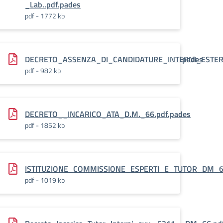
_Lab..pdf.pades
pdf - 1772 kb
I_E_TUTOR_INTERNI_DM_66_LAB_prot._4861.pdf.pades
DECRETO_ASSENZA_DI_CANDIDATURE_INTERNI_ESTER
pdf - 982 kb
ONALE_ATA_INTERO_PROGETTO_DM_66.pdf.pades
DECRETO__INCARICO_ATA_D.M._66.pdf.pades
pdf - 1852 kb
24.Corsi.pdf.pades
ISTITUZIONE_COMMISSIONE_ESPERTI_E_TUTOR_DM_66
pdf - 1019 kb