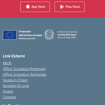
App Store
Play Store
Istituto Comprensivo
Leonida Montanari
Rocca di Papa (RM)
— Visita la pagina iniziale della scuola
Link Esterni
MIUR
Ufficio Scolastico Regionale
Ufficio Scolastico Territoriale
Scuola in Chiaro
Iscrizioni On Line
Invalsi
Comune