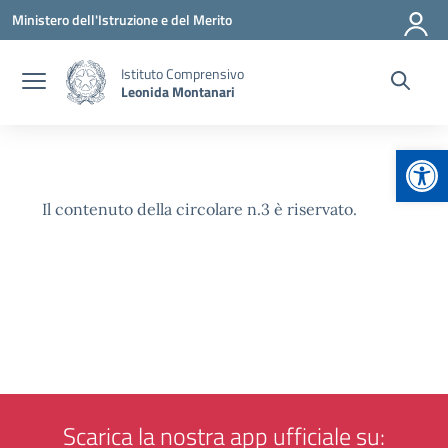
Vai ai contenuti
Vai al menu di navigazione
Vai al footer
Ministero dell'Istruzione e del Merito
Istituto Comprensivo
Leonida Montanari
Apr
Il contenuto della circolare n.3 è riservato.
Scarica la nostra app ufficiale su: