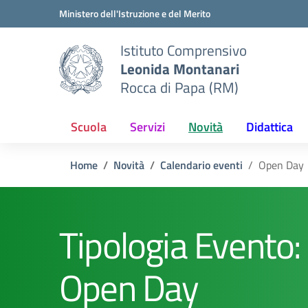
Vai ai contenuti
Vai al menu di navigazione
Vai al footer
Ministero dell'Istruzione e del Merito
Istituto Comprensivo
Leonida Montanari
Rocca di Papa (RM)
Scuola
Servizi
Novità
Didattica
Home
Novità
Calendario eventi
Open Day
Tipologia Evento:
Open Day