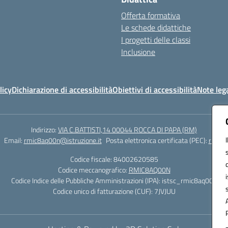
Offerta formativa
Le schede didattiche
I progetti delle classi
Inclusione
licy
Dichiarazione di accessibilità
Obiettivi di accessibilità
Note lega
Indirizzo:
VIA C.BATTISTI,14 00044 ROCCA DI PAPA (RM)
Email:
rmic8aq00n@istruzione.it
Posta elettronica certificata (PEC):
rmic8a
Codice fiscale: 84002620585
Codice meccanografico:
RMIC8AQ00N
Codice Indice delle Pubbliche Amministrazioni (IPA): istsc_rmic8aq00n
Codice unico di fatturazione (CUF): 7JVJUU