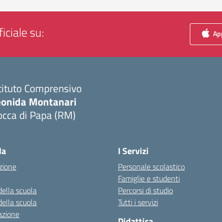
iciale su:
App
tituto Comprensivo
eonida Montanari
occa di Papa (RM)
Visita la pagina iniziale della scuola
la
I Servizi
zione
Personale scolastico
Famiglie e studenti
della scuola
Percorsi di studio
della scuola
Tutti i servizi
azione
Didattica