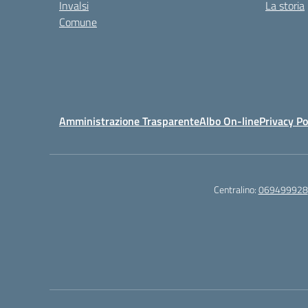
Invalsi
La storia
Comune
Amministrazione Trasparente
Albo On-line
Privacy Po
Centralino:
069499928