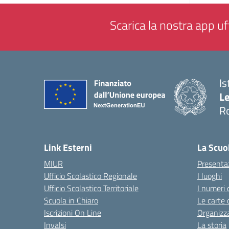
Scarica la nostra app uff
Is
L
R
— 
Link Esterni
La Scuo
MIUR
Presenta
Ufficio Scolastico Regionale
I luoghi
Ufficio Scolastico Territoriale
I numeri 
Scuola in Chiaro
Le carte 
Iscrizioni On Line
Organizz
Invalsi
La storia