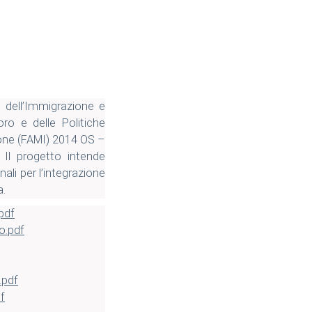
 dell’Immigrazione e
oro e delle Politiche
zione (FAMI) 2014 OS –
 Il progetto intende
ali per l’integrazione
a.
pdf
o.pdf
.pdf
f