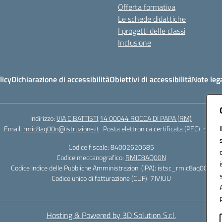
Offerta formativa
Le schede didattiche
I progetti delle classi
Inclusione
licy
Dichiarazione di accessibilità
Obiettivi di accessibilità
Note lega
Indirizzo:
VIA C.BATTISTI,14 00044 ROCCA DI PAPA (RM)
Email:
rmic8aq00n@istruzione.it
Posta elettronica certificata (PEC):
rmic8a
Codice fiscale: 84002620585
Codice meccanografico:
RMIC8AQ00N
Codice Indice delle Pubbliche Amministrazioni (IPA): istsc_rmic8aq00n
Codice unico di fatturazione (CUF): 7JVJUU
Hosting & Powered by 3D Solution S.r.l.