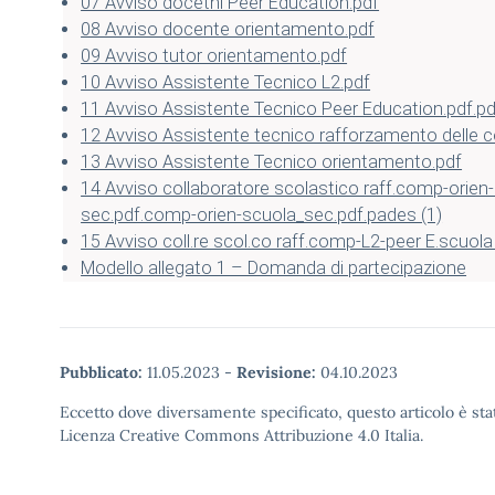
07 Avviso docetni Peer Education.pdf
08 Avviso docente orientamento.pdf
09 Avviso tutor orientamento.pdf
10 Avviso Assistente Tecnico L2.pdf
11 Avviso Assistente Tecnico Peer Education.pdf.pd
12 Avviso Assistente tecnico rafforzamento delle
13 Avviso Assistente Tecnico orientamento.pdf
14 Avviso collaboratore scolastico raff.comp-orien
sec.pdf.comp-orien-scuola_sec.pdf.pades (1)
15 Avviso coll.re scol.co raff.comp-L2-peer E.scuola
Modello allegato 1 – Domanda di partecipazione
Pubblicato:
11.05.2023
-
Revisione:
04.10.2023
Eccetto dove diversamente specificato, questo articolo è stat
Licenza Creative Commons Attribuzione 4.0 Italia.