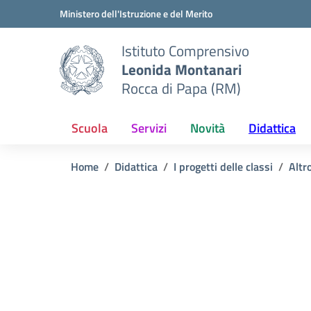
Vai ai contenuti
Vai al menu di navigazione
Vai al footer
Ministero dell'Istruzione e del Merito
Istituto Comprensivo
Leonida Montanari
Rocca di Papa (RM)
Scuola
Servizi
Novità
Didattica
Home
Didattica
I progetti delle classi
Altr