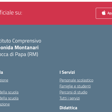
iciale su:
App
tituto Comprensivo
eonida Montanari
occa di Papa (RM)
Visita la pagina iniziale della scuola
la
I Servizi
zione
Personale scolastico
Famiglie e studenti
della scuola
Percorsi di studio
della scuola
Tutti i servizi
azione
Didattica