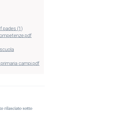
f.pades (1)
 competenze.pdf
-scuola
 primaria campi.pdf
o rilasciato sotto