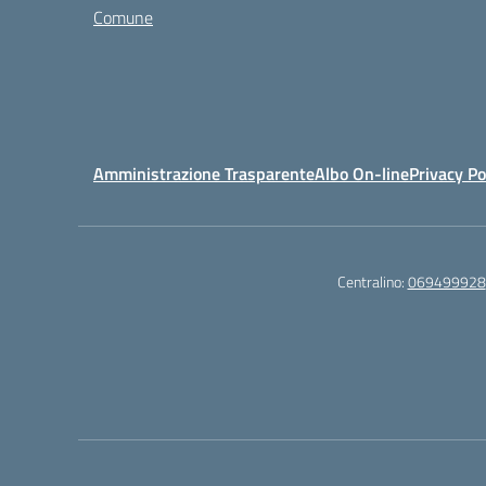
Comune
Amministrazione Trasparente
Albo On-line
Privacy Po
Centralino:
069499928