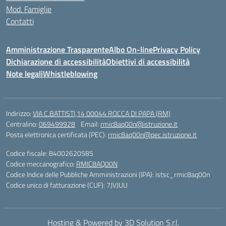
Mod. Famiglie
Contatti
Amministrazione Trasparente
Albo On-line
Privacy Policy
Dichiarazione di accessibilità
Obiettivi di accessibilità
Note legali
Whistleblowing
Indirizzo:
VIA C.BATTISTI,14 00044 ROCCA DI PAPA (RM)
Centralino:
069499928
Email:
rmic8aq00n@istruzione.it
Posta elettronica certificata (PEC):
rmic8aq00n@pec.istruzione.it
Codice fiscale: 84002620585
Codice meccanografico:
RMIC8AQ00N
Codice Indice delle Pubbliche Amministrazioni (IPA): istsc_rmic8aq00n
Codice unico di fatturazione (CUF): 7JVJUU
Hosting & Powered by 3D Solution S.r.l.