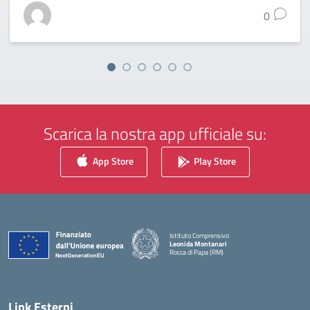
0
Scarica la nostra app ufficiale su:
App Store
Play Store
Istituto Comprensivo
Leonida Montanari
Rocca di Papa (RM)
— Visita la pagina iniziale della scuola
Link Esterni