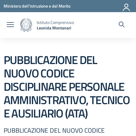
Vai ai contenuti
Vai al menu di navigazione
Vai al footer
Ministero dell'Istruzione e del Merito
Istituto Comprensivo
Leonida Montanari
PUBBLICAZIONE DEL
NUOVO CODICE
DISCIPLINARE PERSONALE
AMMINISTRATIVO, TECNICO
E AUSILIARIO (ATA)
PUBBLICAZIONE DEL NUOVO CODICE