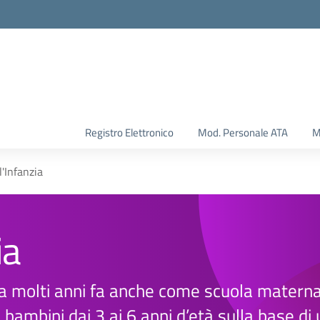
Registro Elettronico
Mod. Personale ATA
M
l'Infanzia
ia
nota molti anni fa anche come scuola matern
 bambini dai 3 ai 6 anni d’età sulla base di