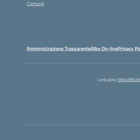
Comune
Amministrazione Trasparente
Albo On-line
Privacy Po
Centralino:
069499928