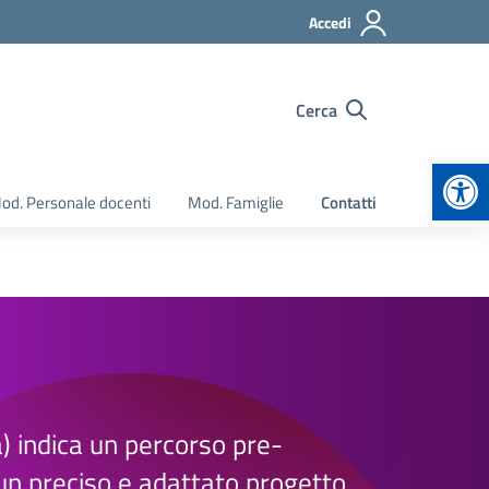
Accedi
Cerca
Apr
od. Personale docenti
Mod. Famiglie
Contatti
a) indica un percorso pre-
 un preciso e adattato progetto