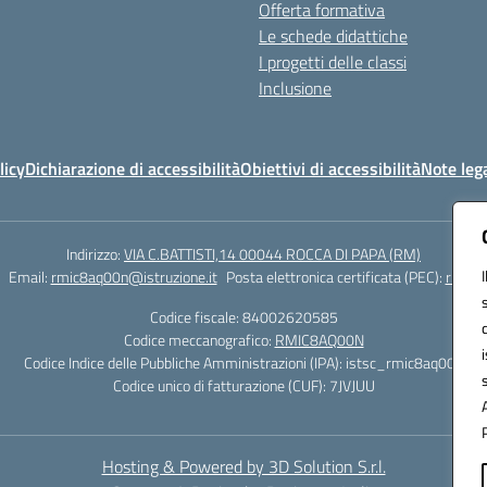
Offerta formativa
Le schede didattiche
I progetti delle classi
Inclusione
licy
Dichiarazione di accessibilità
Obiettivi di accessibilità
Note lega
Indirizzo:
VIA C.BATTISTI,14 00044 ROCCA DI PAPA (RM)
Email:
rmic8aq00n@istruzione.it
Posta elettronica certificata (PEC):
rmic8a
Codice fiscale: 84002620585
Codice meccanografico:
RMIC8AQ00N
Codice Indice delle Pubbliche Amministrazioni (IPA): istsc_rmic8aq00n
Codice unico di fatturazione (CUF): 7JVJUU
Hosting & Powered by 3D Solution S.r.l.