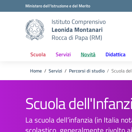
Vai ai contenuti
Vai al menu di navigazione
Vai al footer
Ministero dell'Istruzione e del Merito
Istituto Comprensivo
Leonida Montanari
Rocca di Papa (RM)
Scuola
Servizi
Novità
Didattica
Home
Servizi
Percorsi di studio
Scuola del
Scuola dell'Infanz
La scuola dell’infanzia (in Italia 
scolastico, generalmente rivolto ai