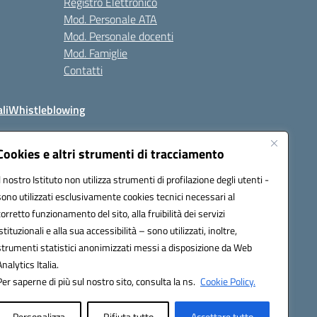
Registro Elettronico
Mod. Personale ATA
Mod. Personale docenti
Mod. Famiglie
Contatti
li
Whistleblowing
Cookies e altri strumenti di tracciamento
Il nostro Istituto non utilizza strumenti di profilazione degli utenti -
q00n@pec.istruzione.it
sono utilizzati esclusivamente cookies tecnici necessari al
corretto funzionamento del sito, alla fruibilità dei servizi
istituzionali e alla sua accessibilità – sono utilizzati, inoltre,
strumenti statistici anonimizzati messi a disposizione da Web
Analytics Italia.
Per saperne di più sul nostro sito, consulta la ns.
Cookie Policy.
Personalizza
Rifiuta tutto
Accettare tutto