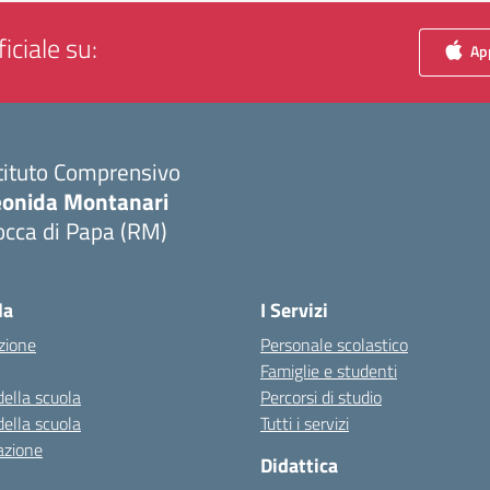
iciale su:
App
tituto Comprensivo
eonida Montanari
occa di Papa (RM)
Visita la pagina iniziale della scuola
la
I Servizi
zione
Personale scolastico
Famiglie e studenti
della scuola
Percorsi di studio
della scuola
Tutti i servizi
azione
Didattica