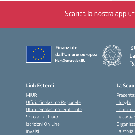
Scarica la nostra app uff
Is
L
R
— 
Link Esterni
La Scuo
MIUR
Presenta
Ufficio Scolastico Regionale
I luoghi
Ufficio Scolastico Territoriale
I numeri 
Scuola in Chiaro
Le carte 
Iscrizioni On Line
Organizz
Invalsi
La storia