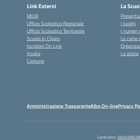
Link Esterni
La Scuo
MIUR
Presenta
Ufficio Scolastico Regionale
I luoghi
Ufficio Scolastico Territoriale
I numeri 
Scuola in Chiaro
Le carte 
Iscrizioni On Line
Organizz
Invalsi
La storia
Comune
Amministrazione Trasparente
Albo On-line
Privacy Po
Centralino:
069499928