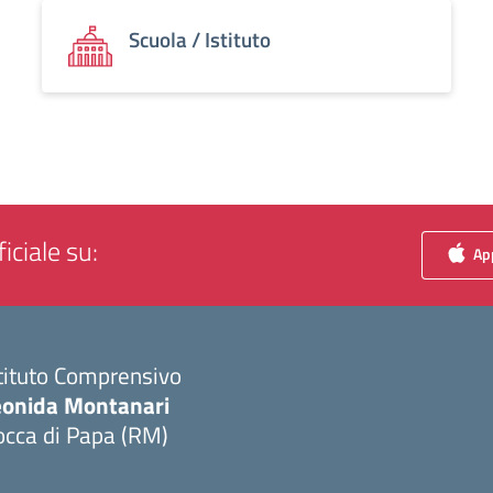
Scuola / Istituto
iciale su:
App
tituto Comprensivo
eonida Montanari
occa di Papa (RM)
Visita la pagina iniziale della scuola