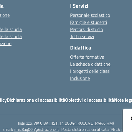
la
I Servizi
zione
Personale scolastico
Famiglie e studenti
della scuola
Percorsi di studio
della scuola
Tutti i servizi
azione
Didattica
Offerta formativa
Le schede didattiche
I progetti delle classi
Inclusione
licy
Dichiarazione di accessibilità
Obiettivi di accessibilità
Note lega
Indirizzo:
VIA C.BATTISTI,14 00044 ROCCA DI PAPA (RM)
Email:
rmic8aq00n@istruzione.it
Posta elettronica certificata (PEC):
rmic8a