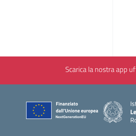
Scarica la nostra app uff
Is
L
R
— 