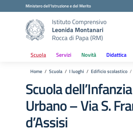
Vai ai contenuti
Vai al menu di navigazione
Vai al footer
Ministero dell'Istruzione e del Merito
Istituto Comprensivo
Leonida Montanari
Rocca di Papa (RM)
Scuola
Servizi
Novità
Didattica
Home
Scuola
I luoghi
Edificio scolastico
Scuola dell’Infanzi
Urbano – Via S. Fr
d’Assisi