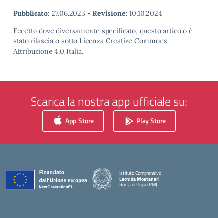
Pubblicato:
27.06.2023
-
Revisione:
10.10.2024
Eccetto dove diversamente specificato, questo articolo è
stato rilasciato sotto Licenza Creative Commons
Attribuzione 4.0 Italia.
Scarica la nostra app ufficiale su:
App Store
Play Store
Istituto Comprensivo
Leonida Montanari
Rocca di Papa (RM)
— Visita la pagina iniziale della scuola