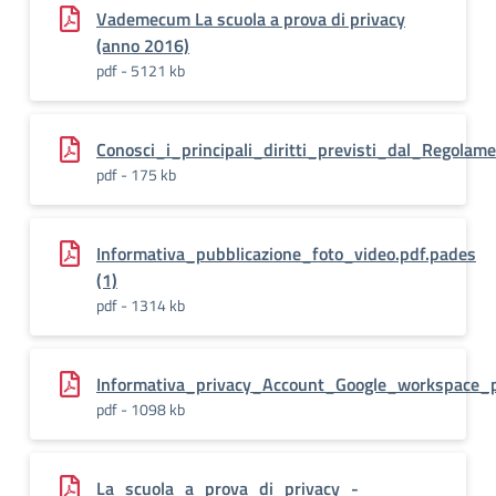
Vademecum La scuola a prova di privacy
(anno 2016)
pdf - 5121 kb
Conosci_i_principali_diritti_previsti_dal_Regol
pdf - 175 kb
Informativa_pubblicazione_foto_video.pdf.pades
(1)
pdf - 1314 kb
Informativa_privacy_Account_Google_workspace_
pdf - 1098 kb
La_scuola_a_prova_di_privacy_-