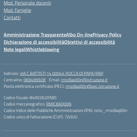
Mod. Personale docenti
Mod. Famiglie
Contatti
Amministrazione Trasparente
Albo On-line
Privacy Policy
Dichiarazione di accessibilità
Obiettivi di accessibilità
Note legali
Whistleblowing
Indirizzo:
VIA C.BATTISTI,14 00044 ROCCA DI PAPA (RM)
Centralino:
069499928
Email:
rmic8aq00n@istruzione.it
Posta elettronica certificata (PEC):
rmic8aq00n@pec.istruzione.it
Codice fiscale: 84002620585
Codice meccanografico:
RMIC8AQ00N
Codice Indice delle Pubbliche Amministrazioni (IPA): istsc_rmic8aq00n
Codice unico di fatturazione (CUF): 7JVJUU