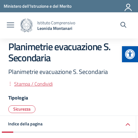
Vai ai contenuti
Vai al menu di navigazione
Vai al footer
Ministero dell'Istruzione e del Merito
Istituto Comprensivo
Leonida Montanari
Planimetrie evacuazione S.
Apr
Secondaria
Planimetrie evacuazione S. Secondaria
Stampa / Condividi
Tipologia
Sicurezza
Indice della pagina