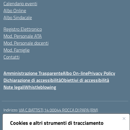
Calendario eventi
Albo Online
Albo Sindacale
Registro Elettronico
Mod. Personale ATA
Mod. Personale docenti
Mod. Famiglie
Contatti
Amministrazione Trasparente
Albo On-line
Privacy Policy
Dichiarazione di accessibilità
Obiettivi di accessibilità
Note legali
Whistleblowing
Indirizzo:
VIA C.BATTISTI,14 00044 ROCCA DI PAPA (RM)
Centralino:
069499928
Email:
rmic8aq00n@istruzione.it
Posta elettronica certificata (PEC):
Cookies e altri strumenti di tracciamento
rmic8aq00n@pec.istruzione.it