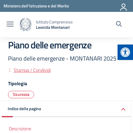
Vai ai contenuti
Vai al menu di navigazione
Vai al footer
Ministero dell'Istruzione e del Merito
Istituto Comprensivo
Leonida Montanari
Piano delle emergenze
Apr
Piano delle emergenze - MONTANARI 2025
Stampa / Condividi
Tipologia
Sicurezza
Indice della pagina
Descrizione