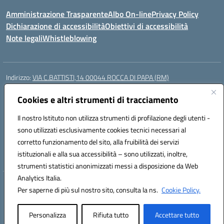
Amministrazione Trasparente
Albo On-line
Privacy Policy
Dichiarazione di accessibilità
Obiettivi di accessibilità
Note legali
Whistleblowing
Indirizzo:
VIA C.BATTISTI,14 00044 ROCCA DI PAPA (RM)
Centralino:
069499928
Email:
rmic8aq00n@istruzione.it
Posta elettronica certificata (PEC):
Cookies e altri strumenti di tracciamento
rmic8aq00n@pec.istruzione.it
Codice fiscale: 84002620585
Il nostro Istituto non utilizza strumenti di profilazione degli utenti -
Codice meccanografico:
RMIC8AQ00N
sono utilizzati esclusivamente cookies tecnici necessari al
Codice Indice delle Pubbliche Amministrazioni (IPA): istsc_rmic8aq00n
corretto funzionamento del sito, alla fruibilità dei servizi
Codice unico di fatturazione (CUF): 7JVJUU
istituzionali e alla sua accessibilità – sono utilizzati, inoltre,
strumenti statistici anonimizzati messi a disposizione da Web
Analytics Italia.
Hosting & Powered by 3D Solution S.r.l.
Per saperne di più sul nostro sito, consulta la ns.
Cookie Policy.
Concept & Design by Designers Italia
Personalizza
Rifiuta tutto
Accettare tutto