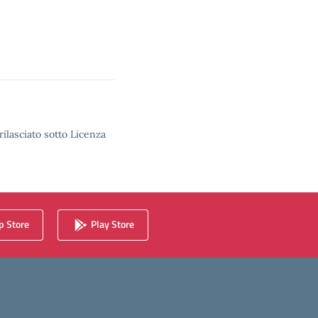
rilasciato sotto Licenza
 Store
Play Store