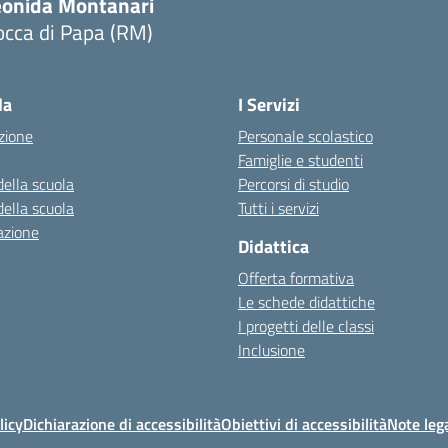
eonida Montanari
occa di Papa (RM)
Visita la pagina iniziale della scuola
la
I Servizi
zione
Personale scolastico
Famiglie e studenti
della scuola
Percorsi di studio
della scuola
Tutti i servizi
azione
Didattica
Offerta formativa
Le schede didattiche
I progetti delle classi
Inclusione
licy
Dichiarazione di accessibilità
Obiettivi di accessibilità
Note lega