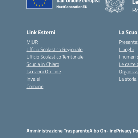
L
R
— 
Link Esterni
La Scuo
MIUR
Presenta
Ufficio Scolastico Regionale
I luoghi
Ufficio Scolastico Territoriale
I numeri 
Scuola in Chiaro
Le carte 
Iscrizioni On Line
Organizz
Invalsi
La storia
Comune
Amministrazione Trasparente
Albo On-line
Privacy Po