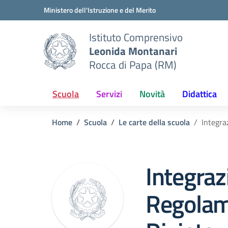
Vai ai contenuti
Vai al menu di navigazione
Vai al footer
Ministero dell'Istruzione e del Merito
Istituto Comprensivo
Leonida Montanari
Rocca di Papa (RM)
Scuola
Servizi
Novità
Didattica
Home
Scuola
Le carte della scuola
Integra
Integraz
Regolam