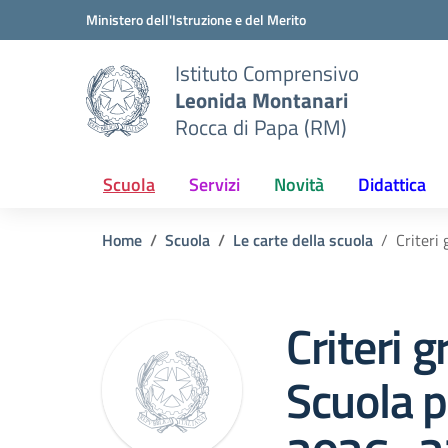
Vai ai contenuti
Vai al menu di navigazione
Vai al footer
Ministero dell'Istruzione e del Merito
Istituto Comprensivo
Leonida Montanari
Rocca di Papa (RM)
Scuola
Servizi
Novità
Didattica
Home
Scuola
Le carte della scuola
Criteri
Criteri 
Scuola p