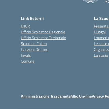
R
— 
Link Esterni
La Scuo
MIUR
Presenta
Ufficio Scolastico Regionale
I luoghi
Ufficio Scolastico Territoriale
I numeri 
Scuola in Chiaro
Le carte 
Iscrizioni On Line
Organizz
Invalsi
La storia
Comune
Amministrazione Trasparente
Albo On-line
Privacy Po