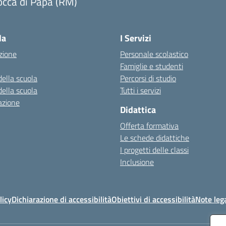
occa di Papa (RM)
Visita la pagina iniziale della scuola
la
I Servizi
zione
Personale scolastico
Famiglie e studenti
della scuola
Percorsi di studio
della scuola
Tutti i servizi
azione
Didattica
Offerta formativa
Le schede didattiche
I progetti delle classi
Inclusione
licy
Dichiarazione di accessibilità
Obiettivi di accessibilità
Note lega