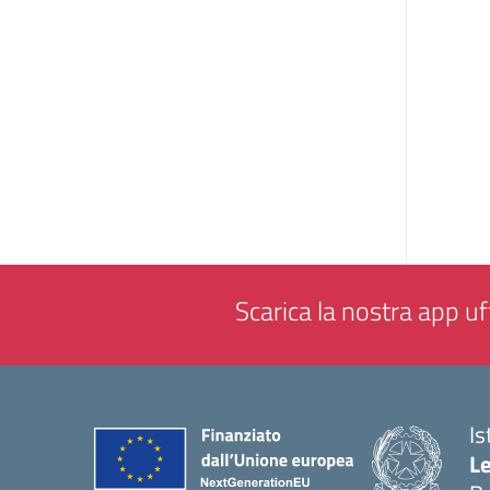
Scarica la nostra app uff
Is
L