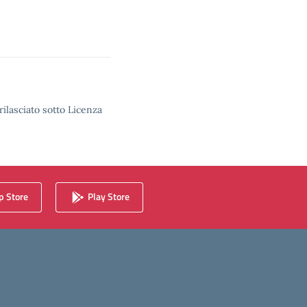
rilasciato sotto Licenza
 Store
Play Store