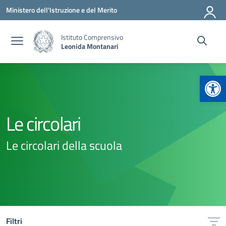
Vai ai contenuti
Vai al menu di navigazione
Vai al footer
Ministero dell'Istruzione e del Merito
Istituto Comprensivo
Leonida Montanari
Apr
Le circolari
Le circolari della scuola
Filtri