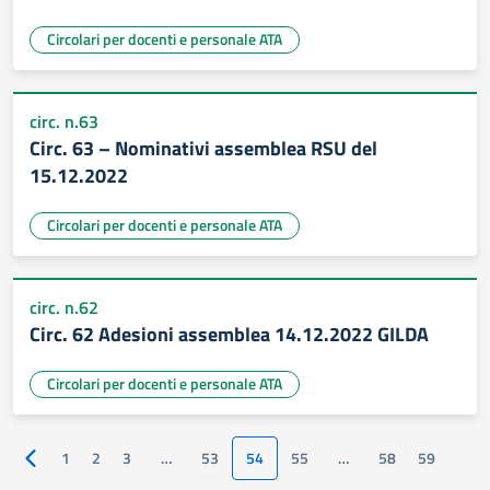
Circolari per docenti e personale ATA
circ. n.63
Circ. 63 – Nominativi assemblea RSU del
15.12.2022
Circolari per docenti e personale ATA
circ. n.62
Circ. 62 Adesioni assemblea 14.12.2022 GILDA
Circolari per docenti e personale ATA
1
2
3
…
53
54
55
…
58
59
Pagina precedente