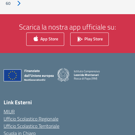
60
Pagina successiva
Scarica la nostra app ufficiale su:
App Store
Play Store
Istituto Comprensivo
Leonida Montanari
Rocca di Papa (RM)
— Visita la pagina iniziale della scuola
Link Esterni
MIUR
Ufficio Scolastico Regionale
Ufficio Scolastico Territoriale
Scuola in Chiaro