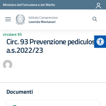
Vai ai contenuti
Vai al menu di navigazione
Vai al footer
Ministero dell'Istruzione e del Merito
Istituto Comprensivo
Leonida Montanari
circolare 93
Apr
Circ. 93 Prevenzione pediculosi
a.s.2022/23
Documenti