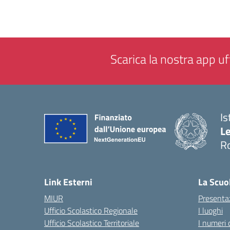
Scarica la nostra app uff
Is
L
R
— 
Link Esterni
La Scuo
MIUR
Presenta
Ufficio Scolastico Regionale
I luoghi
Ufficio Scolastico Territoriale
I numeri 