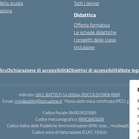
della scuola
Tutti i servizi
azione
Didattica
Offerta formativa
Le schede didattiche
I progetti delle classi
Inclusione
licy
Dichiarazione di accessibilità
Obiettivi di accessibilità
Note lega
Indirizzo:
VIA C.BATTISTI,14 00044 ROCCA DI PAPA (RM)
Email:
rmic8aq00n@istruzione.it
Posta elettronica certificata (PEC):
rmic8a
Codice fiscale: 84002620585
Codice meccanografico:
RMIC8AQ00N
Codice Indice delle Pubbliche Amministrazioni (IPA): istsc_rmic8aq00n
Codice unico di fatturazione (CUF): 7JVJUU