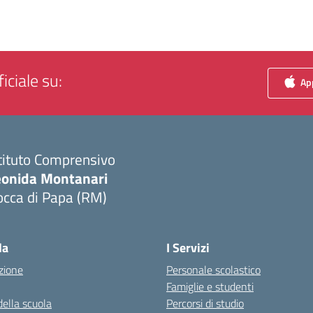
iciale su:
App
tituto Comprensivo
eonida Montanari
occa di Papa (RM)
Visita la pagina iniziale della scuola
la
I Servizi
zione
Personale scolastico
Famiglie e studenti
della scuola
Percorsi di studio