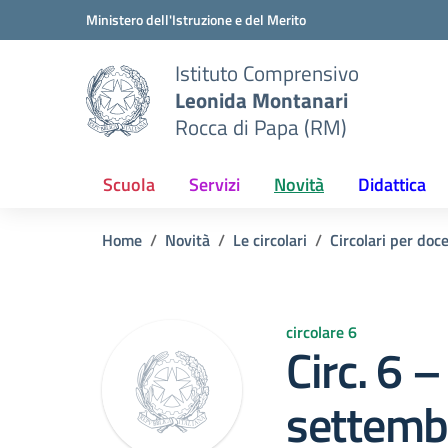
Vai ai contenuti
Vai al menu di navigazione
Vai al footer
Ministero dell'Istruzione e del Merito
Istituto Comprensivo
Leonida Montanari
Rocca di Papa (RM)
Scuola
Servizi
Novità
Didattica
Home
Novità
Le circolari
Circolari per doc
circolare 6
Circ. 6 
settemb