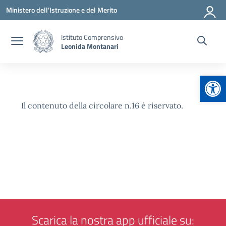
Vai ai contenuti
Vai al menu di navigazione
Vai al footer
Ministero dell'Istruzione e del Merito
Istituto Comprensivo
Leonida Montanari
Apr
Il contenuto della circolare n.16 è riservato.
Scarica la nostra app ufficiale su: