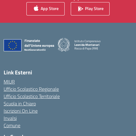
App Store
Play Store
Istituto Comprensivo
Leonida Montanari
Rocca di Papa (RM)
— Visita la pagina iniziale della scuola
Link Esterni
MIUR
Ufficio Scolastico Regionale
Ufficio Scolastico Territoriale
Scuola in Chiaro
Iscrizioni On Line
Invalsi
Comune