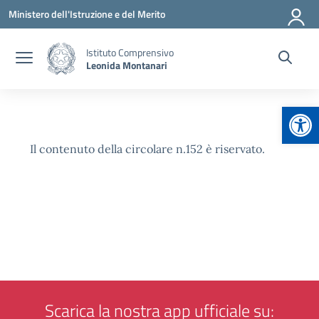
Vai ai contenuti
Vai al menu di navigazione
Vai al footer
Ministero dell'Istruzione e del Merito
Istituto Comprensivo
Leonida Montanari
Apr
Il contenuto della circolare n.152 è riservato.
Scarica la nostra app ufficiale su: