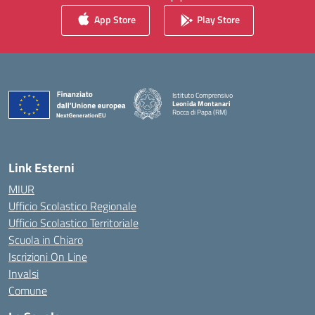
App Store
Play Store
Istituto Comprensivo
Leonida Montanari
Rocca di Papa (RM)
— Visita la pagina iniziale della scuola
Link Esterni
MIUR
Ufficio Scolastico Regionale
Ufficio Scolastico Territoriale
Scuola in Chiaro
Iscrizioni On Line
Invalsi
Comune