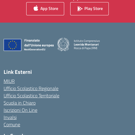
App Store
Play Store
Istituto Comprensivo
Leonida Montanari
Rocca di Papa (RM)
— Visita la pagina iniziale della scuola
Link Esterni
MIUR
Ufficio Scolastico Regionale
Ufficio Scolastico Territoriale
Scuola in Chiaro
Iscrizioni On Line
Invalsi
Comune