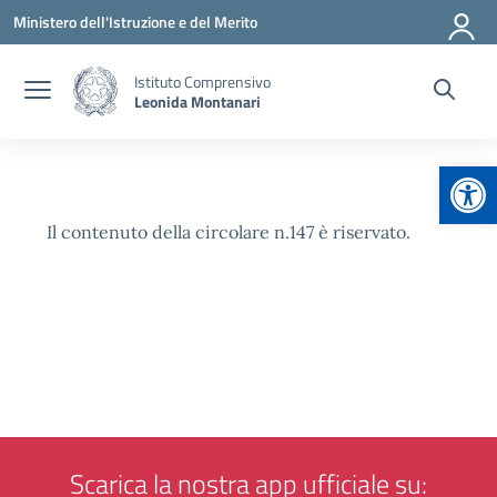
Vai ai contenuti
Vai al menu di navigazione
Vai al footer
Ministero dell'Istruzione e del Merito
Istituto Comprensivo
Leonida Montanari
Apr
Il contenuto della circolare n.147 è riservato.
Scarica la nostra app ufficiale su: