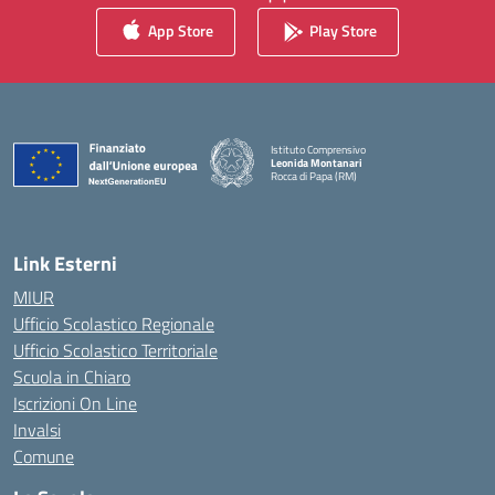
App Store
Play Store
Istituto Comprensivo
Leonida Montanari
Rocca di Papa (RM)
— Visita la pagina iniziale della scuola
Link Esterni
MIUR
Ufficio Scolastico Regionale
Ufficio Scolastico Territoriale
Scuola in Chiaro
Iscrizioni On Line
Invalsi
Comune