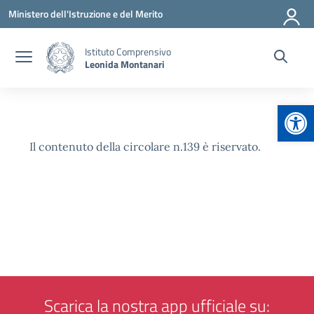
Vai ai contenuti
Vai al menu di navigazione
Vai al footer
Ministero dell'Istruzione e del Merito
Istituto Comprensivo
Leonida Montanari
Apr
Il contenuto della circolare n.139 è riservato.
Scarica la nostra app ufficiale su: