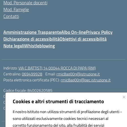
Mod. Personale docenti
Mod. Famiglie
Contatti
Amministrazione Trasparente
Albo On-line
Privacy Policy
Dichiarazione di accessibilità
Obiettivi di accessibilità
Note legali
Whistleblowing
Indirizzo:
VIA C.BATTISTI,14 00044 ROCCA DI PAPA (RM)
Centralino:
069499928
Email:
rmic8aq00n@istruzione.it
Posta elettronica certificata (PEC):
rmic8aq00n@pec.istruzione.it
Codice fiscale: 84002620585
Codice meccanografico:
RMIC8AQ00N
Cookies e altri strumenti di tracciamento
Codice Indice delle Pubbliche Amministrazioni (IPA): istsc_rmic8aq00n
Codice unico di fatturazione (CUF): 7JVJUU
Il nostro Istituto non utilizza strumenti di profilazione degli utenti -
sono utilizzati esclusivamente cookies tecnici necessari al
corretto funzionamento del sito, alla fruibilità dei servizi