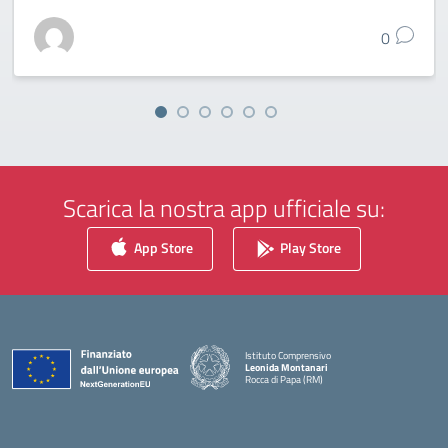
0
Scarica la nostra app ufficiale su:
App Store
Play Store
Istituto Comprensivo
Leonida Montanari
Rocca di Papa (RM)
— Visita la pagina iniziale della scuola