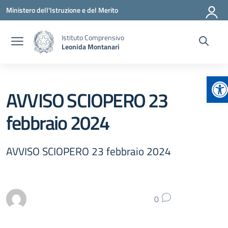
Vai ai contenuti
Vai al menu di navigazione
Vai al footer
Ministero dell'Istruzione e del Merito
Istituto Comprensivo
Leonida Montanari
Ap
AVVISO SCIOPERO 23
febbraio 2024
AVVISO SCIOPERO 23 febbraio 2024
0