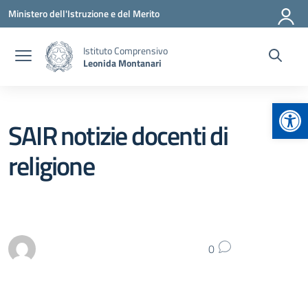
Vai ai contenuti
Vai al menu di navigazione
Vai al footer
Ministero dell'Istruzione e del Merito
Istituto Comprensivo
Leonida Montanari
Apr
SAIR notizie docenti di
religione
0