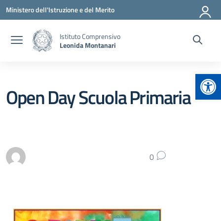
Vai ai contenuti
Vai al menu di navigazione
Vai al footer
Ministero dell'Istruzione e del Merito
Istituto Comprensivo
Leonida Montanari
Apr
Open Day Scuola Primaria
0