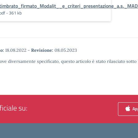
timbrato_firmato_Modalit__e_criteri_presentazione_a.s._MA
pdf - 361 kb
o:
18.08.2022
-
Revisione:
08.05.2023
ove diversamente specificato, questo articolo è stato rilasciato sott
iciale su:
App