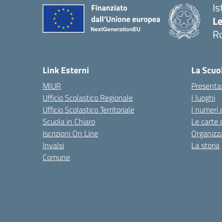
Is
L
R
— 
Link Esterni
La Scuo
MIUR
Presenta
Ufficio Scolastico Regionale
I luoghi
Ufficio Scolastico Territoriale
I numeri 
Scuola in Chiaro
Le carte 
Iscrizioni On Line
Organizz
Invalsi
La storia
Comune