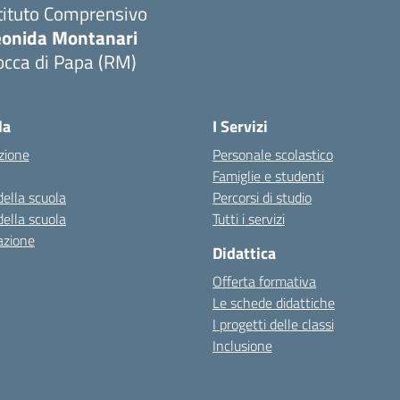
tituto Comprensivo
eonida Montanari
occa di Papa (RM)
Visita la pagina iniziale della scuola
la
I Servizi
zione
Personale scolastico
Famiglie e studenti
della scuola
Percorsi di studio
della scuola
Tutti i servizi
azione
Didattica
Offerta formativa
Le schede didattiche
I progetti delle classi
Inclusione