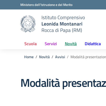
Vai ai contenuti
Vai al menu di navigazione
Vai al footer
Ministero dell'Istruzione e del Merito
Istituto Comprensivo
Leonida Montanari
Rocca di Papa (RM)
Scuola
Servizi
Novità
Didattica
Home
Novità
Avvisi
Modalità presentazi
Modalità present