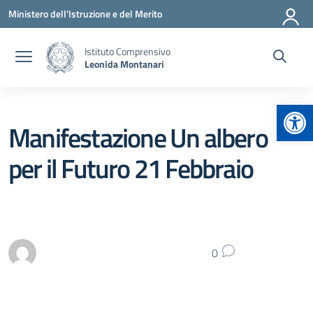
Vai ai contenuti
Vai al menu di navigazione
Vai al footer
Ministero dell'Istruzione e del Merito
Istituto Comprensivo
Leonida Montanari
Apr
Manifestazione Un albero
per il Futuro 21 Febbraio
0