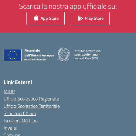
Scarica la nostra app ufficiale su:
App Store
Play Store
Istituto Comprensivo
Leonida Montanari
Rocca di Papa (RM)
— Visita la pagina iniziale della scuola
Link Esterni
MIUR
Ufficio Scolastico Regionale
Ufficio Scolastico Territoriale
Scuola in Chiaro
Iscrizioni On Line
Invalsi
Comune