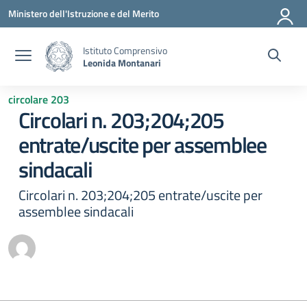
Vai ai contenuti
Vai al menu di navigazione
Vai al footer
Ministero dell'Istruzione e del Merito
Istituto Comprensivo
Leonida Montanari
circolare 203
Circolari n. 203;204;205
entrate/uscite per assemblee
sindacali
Circolari n. 203;204;205 entrate/uscite per
assemblee sindacali