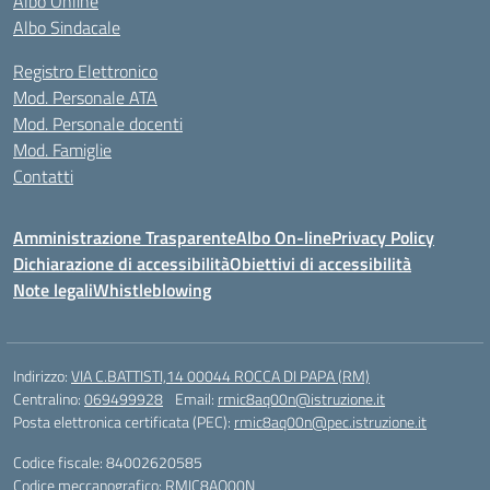
Albo Online
Albo Sindacale
Registro Elettronico
Mod. Personale ATA
Mod. Personale docenti
Mod. Famiglie
Contatti
Amministrazione Trasparente
Albo On-line
Privacy Policy
Dichiarazione di accessibilità
Obiettivi di accessibilità
Note legali
Whistleblowing
Indirizzo:
VIA C.BATTISTI,14 00044 ROCCA DI PAPA (RM)
Centralino:
069499928
Email:
rmic8aq00n@istruzione.it
Posta elettronica certificata (PEC):
rmic8aq00n@pec.istruzione.it
Codice fiscale: 84002620585
Codice meccanografico:
RMIC8AQ00N