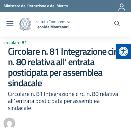
Vai ai contenuti
Vai al menu di navigazione
Vai al footer
Ministero dell'Istruzione e del Merito
Istituto Comprensivo
Leonida Montanari
circolare 81
Apr
Circolare n. 81 Integrazione circ.
n. 80 relativa all’ entrata
posticipata per assemblea
sindacale
Circolare n. 81 Integrazione circ. n. 80 relativa
all’ entrata posticipata per assemblea
sindacale