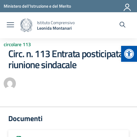
Vai ai contenuti
Vai al menu di navigazione
Vai al footer
Ministero dell'Istruzione e del Merito
Istituto Comprensivo
Leonida Montanari
circolare 113
Apr
Circ. n. 113 Entrata posticipata
riunione sindacale
Documenti