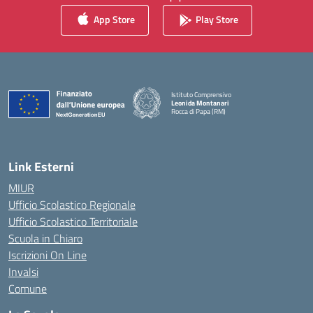
App Store
Play Store
Istituto Comprensivo
Leonida Montanari
Rocca di Papa (RM)
— Visita la pagina iniziale della scuola
Link Esterni
MIUR
Ufficio Scolastico Regionale
Ufficio Scolastico Territoriale
Scuola in Chiaro
Iscrizioni On Line
Invalsi
Comune