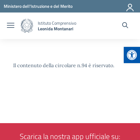
Vai ai contenuti
Vai al menu di navigazione
Vai al footer
Ministero dell'Istruzione e del Merito
Istituto Comprensivo
Leonida Montanari
Apr
Il contenuto della circolare n.94 è riservato.
Scarica la nostra app ufficiale su: