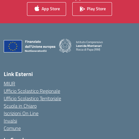
App Store
Play Store
Istituto Comprensivo
Leonida Montanari
Rocca di Papa (RM)
— Visita la pagina iniziale della scuola
Link Esterni
MIUR
Ufficio Scolastico Regionale
Ufficio Scolastico Territoriale
Scuola in Chiaro
Iscrizioni On Line
Invalsi
Comune