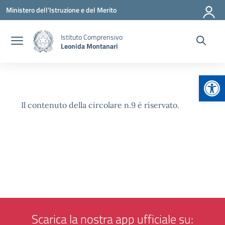
Vai ai contenuti
Vai al menu di navigazione
Vai al footer
Ministero dell'Istruzione e del Merito
Istituto Comprensivo
Leonida Montanari
Apr
Il contenuto della circolare n.9 è riservato.
Scarica la nostra app ufficiale su: