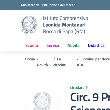
Vai ai contenuti
Vai al menu di navigazione
Vai al footer
Ministero dell'Istruzione e del Merito
Istituto Comprensivo
Leonida Montanari
Rocca di Papa (RM)
Scuola
Servizi
Novità
Didattica
Home
Le
Circolari per doc
Novità
circolari
ATA
circolare 9
Circ. 9 