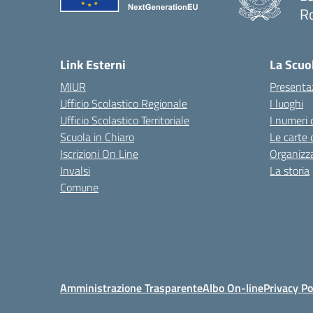
R
— 
Link Esterni
La Scuo
MIUR
Presenta
Ufficio Scolastico Regionale
I luoghi
Ufficio Scolastico Territoriale
I numeri 
Scuola in Chiaro
Le carte 
Iscrizioni On Line
Organizz
Invalsi
La storia
Comune
Amministrazione Trasparente
Albo On-line
Privacy Po