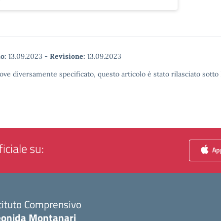
o:
13.09.2023
-
Revisione:
13.09.2023
ove diversamente specificato, questo articolo è stato rilasciato sott
iciale su:
App
tituto Comprensivo
eonida Montanari