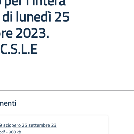
 per l’intera
 di lunedì 25
re 2023.
 C.S.L.E
menti
9 sciopero 25 settembre 23
pdf - 968 kb