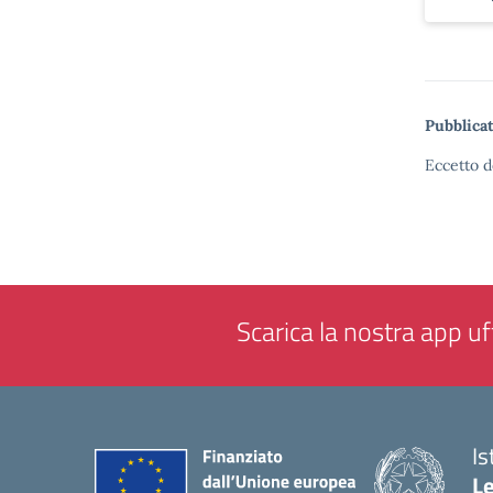
Pubblicat
Eccetto d
Scarica la nostra app uff
Is
L