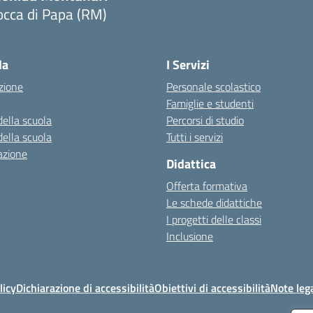
occa di Papa (RM)
Visita la pagina iniziale della scuola
la
I Servizi
zione
Personale scolastico
Famiglie e studenti
della scuola
Percorsi di studio
della scuola
Tutti i servizi
azione
Didattica
Offerta formativa
Le schede didattiche
I progetti delle classi
Inclusione
licy
Dichiarazione di accessibilità
Obiettivi di accessibilità
Note lega