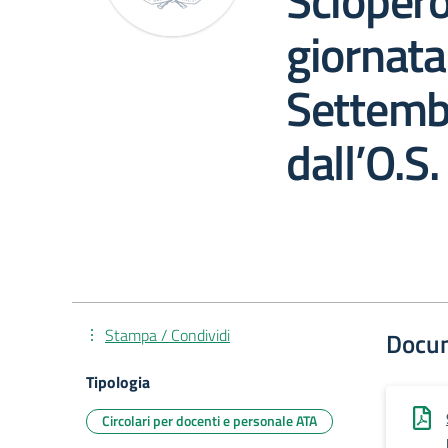
Sciopero
giornata
Settemb
dall’O.S.
Stampa / Condividi
Docu
Tipologia
Circolari per docenti e personale ATA