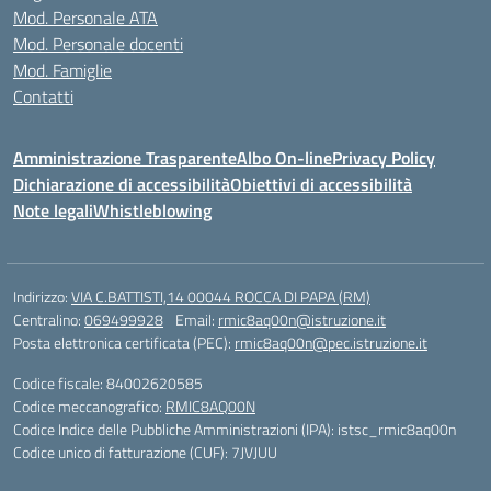
Mod. Personale ATA
Mod. Personale docenti
Mod. Famiglie
Contatti
Amministrazione Trasparente
Albo On-line
Privacy Policy
Dichiarazione di accessibilità
Obiettivi di accessibilità
Note legali
Whistleblowing
Indirizzo:
VIA C.BATTISTI,14 00044 ROCCA DI PAPA (RM)
Centralino:
069499928
Email:
rmic8aq00n@istruzione.it
Posta elettronica certificata (PEC):
rmic8aq00n@pec.istruzione.it
Codice fiscale: 84002620585
Codice meccanografico:
RMIC8AQ00N
Codice Indice delle Pubbliche Amministrazioni (IPA): istsc_rmic8aq00n
Codice unico di fatturazione (CUF): 7JVJUU