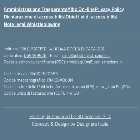
Amministrazione Trasparente
Albo On-line
Privacy Policy
Dichiarazione di accessibilità
Obiettivi di accessibilità
Note legali
Whistleblowing
Indirizzo:
VIA C.BATTISTI,14 00044 ROCCA DI PAPA (RM)
Centralino:
069499928
Email:
rmic8aq00n@istruzione.it
Posta elettronica certificata (PEC):
rmic8aq00n@pec.istruzione.it
Codice fiscale: 84002620585
Codice meccanografico:
RMIC8AQ00N
Codice Indice delle Pubbliche Amministrazioni (IPA): istsc_rmic8aq00n
Codice unico di fatturazione (CUF): 7JVJUU
Hosting & Powered by 3D Solution S.r.l.
Concept & Design by Designers Italia