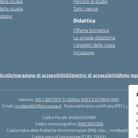
della scuola
Percorsi di studio
della scuola
Tutti i servizi
azione
Didattica
Offerta formativa
Le schede didattiche
I progetti delle classi
Inclusione
licy
Dichiarazione di accessibilità
Obiettivi di accessibilità
Note lega
Indirizzo:
VIA C.BATTISTI,14 00044 ROCCA DI PAPA (RM)
Email:
rmic8aq00n@istruzione.it
Posta elettronica certificata (PEC):
rmic8a
Codice fiscale: 84002620585
Codice meccanografico:
RMIC8AQ00N
Codice Indice delle Pubbliche Amministrazioni (IPA): istsc_rmic8aq00n
Codice unico di fatturazione (CUF): 7JVJUU