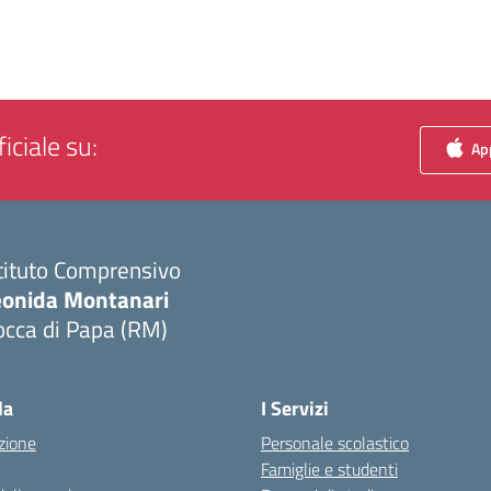
iciale su:
App
tituto Comprensivo
eonida Montanari
occa di Papa (RM)
Visita la pagina iniziale della scuola
la
I Servizi
zione
Personale scolastico
Famiglie e studenti