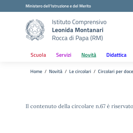
Vai ai contenuti
Vai al menu di navigazione
Vai al footer
Ministero dell'Istruzione e del Merito
Istituto Comprensivo
Leonida Montanari
Rocca di Papa (RM)
Scuola
Servizi
Novità
Didattica
Home
Novità
Le circolari
Circolari per doc
Il contenuto della circolare n.67 è riservato