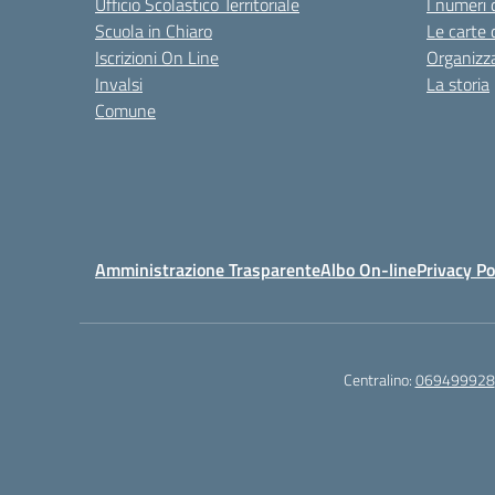
Ufficio Scolastico Territoriale
I numeri 
Scuola in Chiaro
Le carte 
Iscrizioni On Line
Organizz
Invalsi
La storia
Comune
Amministrazione Trasparente
Albo On-line
Privacy Po
Centralino:
069499928