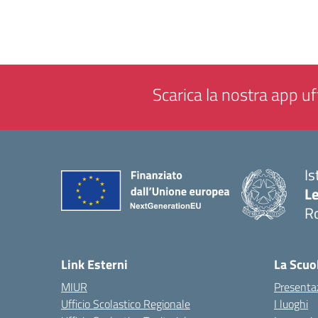
Scarica la nostra app uff
Is
L
R
— 
Link Esterni
La Scuo
MIUR
Presenta
Ufficio Scolastico Regionale
I luoghi