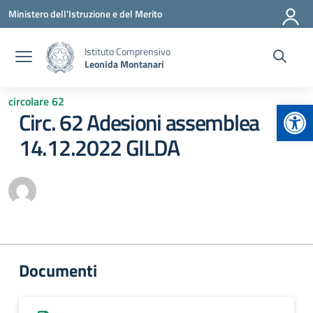
Vai ai contenuti
Vai al menu di navigazione
Vai al footer
Ministero dell'Istruzione e del Merito
Istituto Comprensivo
Leonida Montanari
circolare 62
Apr
Circ. 62 Adesioni assemblea
14.12.2022 GILDA
Documenti