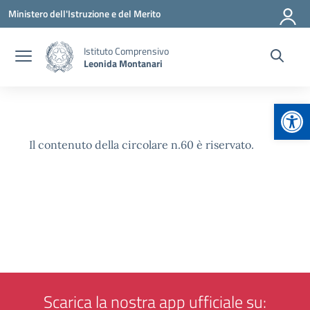
Vai ai contenuti
Vai al menu di navigazione
Vai al footer
Ministero dell'Istruzione e del Merito
Istituto Comprensivo
Leonida Montanari
Apr
Il contenuto della circolare n.60 è riservato.
Scarica la nostra app ufficiale su: