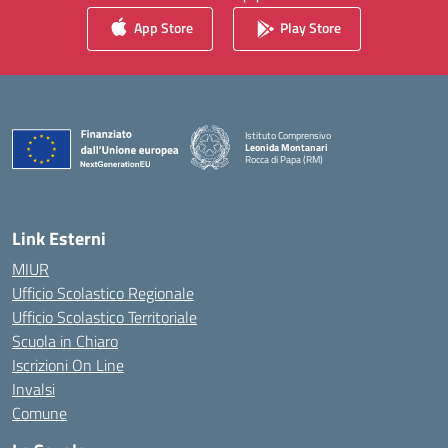
App Store
Play Store
Istituto Comprensivo
Leonida Montanari
Rocca di Papa (RM)
— Visita la pagina iniziale della scuola
Link Esterni
MIUR
Ufficio Scolastico Regionale
Ufficio Scolastico Territoriale
Scuola in Chiaro
Iscrizioni On Line
Invalsi
Comune