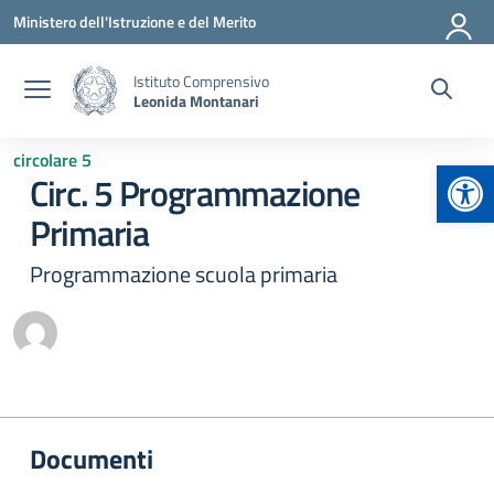
Vai ai contenuti
Vai al menu di navigazione
Vai al footer
Ministero dell'Istruzione e del Merito
Istituto Comprensivo
Leonida Montanari
circolare 5
Apr
Circ. 5 Programmazione
Primaria
Programmazione scuola primaria
Documenti