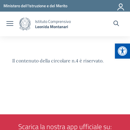
Vai ai contenuti
Vai al menu di navigazione
Vai al footer
Ministero dell'Istruzione e del Merito
Istituto Comprensivo
Leonida Montanari
Apr
Il contenuto della circolare n.4 è riservato.
Scarica la nostra app ufficiale su: