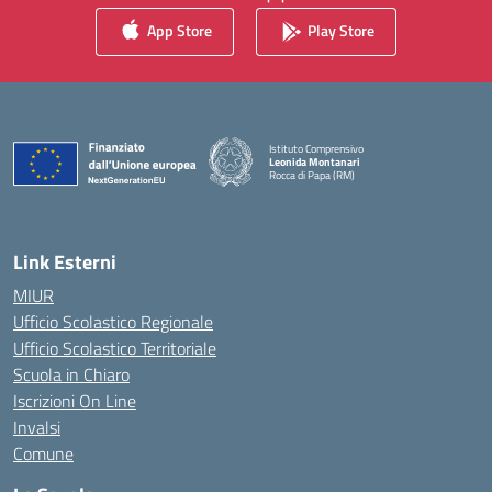
App Store
Play Store
Istituto Comprensivo
Leonida Montanari
Rocca di Papa (RM)
— Visita la pagina iniziale della scuola
Link Esterni
MIUR
Ufficio Scolastico Regionale
Ufficio Scolastico Territoriale
Scuola in Chiaro
Iscrizioni On Line
Invalsi
Comune