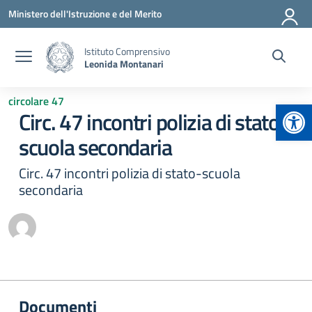
Vai ai contenuti
Vai al menu di navigazione
Vai al footer
Ministero dell'Istruzione e del Merito
Istituto Comprensivo
Leonida Montanari
circolare 47
Apr
Circ. 47 incontri polizia di stato-
scuola secondaria
Circ. 47 incontri polizia di stato-scuola
secondaria
Documenti