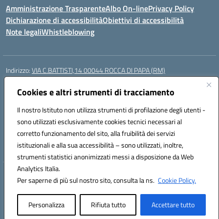
Amministrazione Trasparente
Albo On-line
Privacy Policy
Dichiarazione di accessibilità
Obiettivi di accessibilità
Note legali
Whistleblowing
Indirizzo:
VIA C.BATTISTI,14 00044 ROCCA DI PAPA (RM)
Centralino:
069499928
Email:
rmic8aq00n@istruzione.it
Posta elettronica certificata (PEC):
Cookies e altri strumenti di tracciamento
rmic8aq00n@pec.istruzione.it
Codice fiscale: 84002620585
Il nostro Istituto non utilizza strumenti di profilazione degli utenti -
Codice meccanografico:
RMIC8AQ00N
sono utilizzati esclusivamente cookies tecnici necessari al
Codice Indice delle Pubbliche Amministrazioni (IPA): istsc_rmic8aq00n
corretto funzionamento del sito, alla fruibilità dei servizi
Codice unico di fatturazione (CUF): 7JVJUU
istituzionali e alla sua accessibilità – sono utilizzati, inoltre,
strumenti statistici anonimizzati messi a disposizione da Web
Analytics Italia.
Hosting & Powered by 3D Solution S.r.l.
Per saperne di più sul nostro sito, consulta la ns.
Cookie Policy.
Concept & Design by Designers Italia
Personalizza
Rifiuta tutto
Accettare tutto